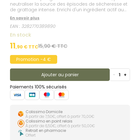
neutraliser la source des épisodes de sécheresse et
de grattage intense. Enrichi d'un ingrédient actif au
mode d'action inspiré des médicaments
En savoir plus
immunomodulateurs, indiqués dans le traitement de
EAN :
3282770389890
la dermatite atopique.
En stock
11
15,90 € TTC
,
90
€ TTC
Promotion -4 €
Ajouter au panier
-
1
+
Paiements 100% sécurisés
Colissimo Domicile
À partir de 7,50€, offert à partir 70,00€
Colissimo en point relais
À partir de 6,50€, offert à partir 50,00€
Retrait en pharmacie
Offert