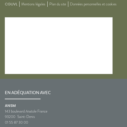
CGUVL
Mentions légales
Plan du site
Données personnelles et cookies
EN ADÉQUATION AVEC
ANSM
143 boulevard Anatole France
93200
Saint-Denis
01 55 87 30 00