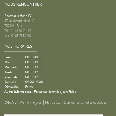
NOUS RENCONTRER
Pharmacie Henri IV
27, boulevard Henri IV
75004
Paris
Tel :
01 48 87 74 47
Fax :
01 83 71 82 90
NOS HORAIRES
Lundi
:
08:30-19:30
Mardi
:
08:30-19:30
Mercredi
:
08:30-19:30
Jeudi
:
08:30-19:30
Vendredi
:
08:30-19:30
Samedi
:
09:00-19:00
Dimanche
:
Fermé
Autres informations :
Fermeture durant les jours fériés
CGUVL
Mentions légales
Plan du site
Données personnelles et cookies