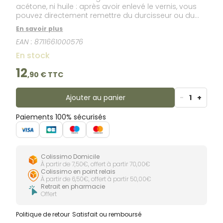
acétone, ni huile : après avoir enlevé le vernis, vous
pouvez directement remettre du durcisseur ou du
vernis. Il contient du D-panthénol (soigne les ongles
En savoir plus
et les cuticules) et de la lanoline (donne un joli
EAN :
8711661000576
brillant aux ongles et soigne les cuticules).
En stock
12
,
90
€ TTC
Ajouter au panier
-
1
+
Paiements 100% sécurisés
Colissimo Domicile
À partir de 7,50€, offert à partir 70,00€
Colissimo en point relais
À partir de 6,50€, offert à partir 50,00€
Retrait en pharmacie
Offert
Politique de retour
Satisfait ou remboursé