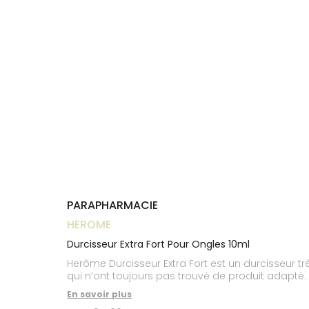
Trousse à
alimentaires
CHEVEUX
VOTRE
pharmacie
NOTRE
APPLICATION
Dispositifs
Cheveux
ÉQUIPE
DE SANTÉ
médicaux
Corps
INFORMATIONS
UTILES
Homme
PHARMACIES
Solaire
DE GARDE
Visage
PARAPHARMACIE
HEROME
Durcisseur Extra Fort Pour Ongles 10ml
Herôme Durcisseur Extra Fort est un durcisseur t
qui n’ont toujours pas trouvé de produit adapté.
En savoir plus