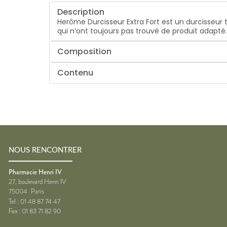
Description
Herôme Durcisseur Extra Fort est un durcisseur 
qui n’ont toujours pas trouvé de produit adapté
Composition
Contenu
NOUS RENCONTRER
Pharmacie Henri IV
27, boulevard Henri IV
75004
Paris
Tel :
01 48 87 74 47
Fax :
01 83 71 82 90