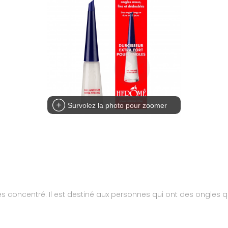
Survolez la photo pour zoomer
rès concentré. Il est destiné aux personnes qui ont des ongles 