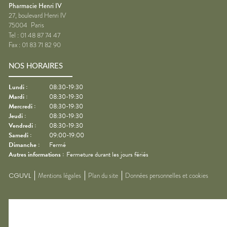
Pharmacie Henri IV
27, boulevard Henri IV
75004
Paris
Tel :
01 48 87 74 47
Fax :
01 83 71 82 90
NOS HORAIRES
Lundi
:
08:30-19:30
Mardi
:
08:30-19:30
Mercredi
:
08:30-19:30
Jeudi
:
08:30-19:30
Vendredi
:
08:30-19:30
Samedi
:
09:00-19:00
Dimanche
:
Fermé
Autres informations :
Fermeture durant les jours fériés
CGUVL
Mentions légales
Plan du site
Données personnelles et cookies