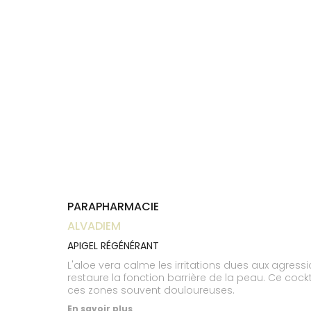
Trousse à
alimentaires
CHEVEUX
VOTRE
pharmacie
NOTRE
APPLICATION
Dispositifs
Cheveux
ÉQUIPE
DE SANTÉ
médicaux
Corps
INFORMATIONS
UTILES
Homme
PHARMACIES
Solaire
DE GARDE
Visage
PARAPHARMACIE
ALVADIEM
APIGEL RÉGÉNÉRANT
L'aloe vera calme les irritations dues aux agress
restaure la fonction barrière de la peau. Ce cocktail d'actifs se dépose sur l'engelure grâce à un embout pinceau pour une action ciblée et qui évite de masser
ces zones souvent douloureuses.
En savoir plus