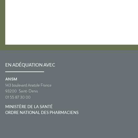
EN ADÉQUATION AVEC
ANSM
143 boulevard Anatole France
93200
Saint-Denis
01 55 87 30 00
MINISTÈRE DE LA SANTÉ
ORDRE NATIONAL DES PHARMACIENS