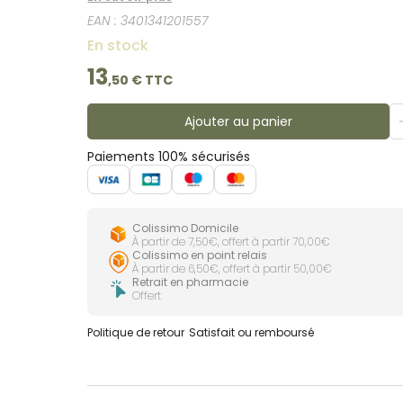
EAN :
3401341201557
En stock
13
,
50
€ TTC
Ajouter au panier
Paiements 100% sécurisés
Colissimo Domicile
À partir de 7,50€, offert à partir 70,00€
Colissimo en point relais
À partir de 6,50€, offert à partir 50,00€
Retrait en pharmacie
Offert
Politique de retour
Satisfait ou remboursé