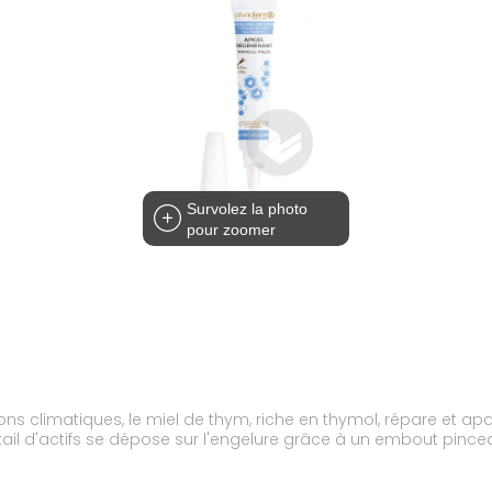
Survolez la photo
pour zoomer
ions climatiques, le miel de thym, riche en thymol, répare et ap