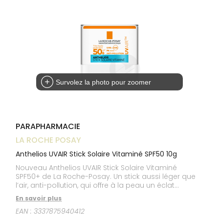
Trousse à
alimentaires
CHEVEUX
VOTRE
pharmacie
NOTRE
APPLICATION
Dispositifs
Cheveux
ÉQUIPE
DE SANTÉ
médicaux
Corps
INFORMATIONS
UTILES
Homme
PHARMACIES
Solaire
DE GARDE
Visage
Survolez la photo pour zoomer
PARAPHARMACIE
LA ROCHE POSAY
Anthelios UVAIR Stick Solaire Vitaminé SPF50 10g
Nouveau Anthelios UVAIR Stick Solaire Vitaminé
SPF50+ de La Roche-Posay. Un stick aussi léger que
l’air, anti-pollution, qui offre à la peau un éclat
transparent. Invisible sur la peau, avec un fini satiné.
En savoir plus
EAN :
3337875940412