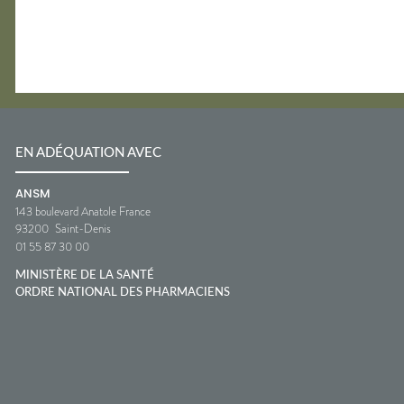
EN ADÉQUATION AVEC
ANSM
143 boulevard Anatole France
93200
Saint-Denis
01 55 87 30 00
MINISTÈRE DE LA SANTÉ
ORDRE NATIONAL DES PHARMACIENS