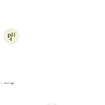
>
Anti-âge