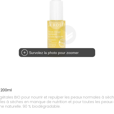
Survolez la photo pour zoomer
o 200ml
végétales BIO pour nourrir et repulper les peaux normales à sèc
ales à sèches en manque de nutrition et pour toutes les peaux 
ne naturelle. 90 % biodégradable.