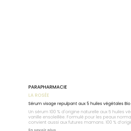
Trousse à
alimentaires
CHEVEUX
VOTRE
pharmacie
NOTRE
APPLICATION
Dispositifs
Cheveux
ÉQUIPE
DE SANTÉ
médicaux
Corps
INFORMATIONS
UTILES
Homme
PHARMACIES
Solaire
DE GARDE
Visage
PARAPHARMACIE
LA ROSÉE
Sérum visage repulpant aux 5 huiles végétales Bi
Un sérum 100 % d'origine naturelle aux 5 huiles 
vanille ensoleillée. Formulé pour les peaux norm
convient aussi aux futures mamans. 100 % d’origi
En savoir plus