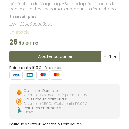
génération de Maquillage-Soin adaptée à toutes les
peaux et toutes les carnations, pour un résultat « no
make up look » inratable. Avec sa formule innovante
En savoir plus
sans silicone, enrichie en actifs hydratants et
EAN :
3350900003005
protecteurs, et sa galénique légère non
comédogène, ce 7 en 1 offre des bénéfices
En stock
instantanés et durables : elle hydrate, lisse, repulpe,
rééquilibre, unifie, illumine, et protège la peau contre
25
,
90
€ TTC
le vieillissement cutané.
Ajouter au panier
-
1
+
Paiements 100% sécurisés
Colissimo Domicile
À partir de 7,50€, offert à partir 70,00€
Colissimo en point relais
À partir de 6,50€, offert à partir 50,00€
Retrait en pharmacie
Offert
Politique de retour
Satisfait ou remboursé