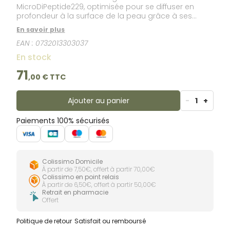
MicroDiPeptide229, optimisée pour se diffuser en
profondeur à la surface de la peau grâce à ses
peptides 2,5 fois plus petits que des peptides
En savoir plus
classiques. La Crème Rebond Sculptante vous
EAN :
0732013303037
confère une action prouvée de soutien aux
composants essentiels de la peau pour la lifter et la
En stock
sculpter.
71
,
00
€ TTC
Ajouter au panier
-
1
+
Paiements 100% sécurisés
Colissimo Domicile
À partir de 7,50€, offert à partir 70,00€
Colissimo en point relais
À partir de 6,50€, offert à partir 50,00€
Retrait en pharmacie
Offert
Politique de retour
Satisfait ou remboursé