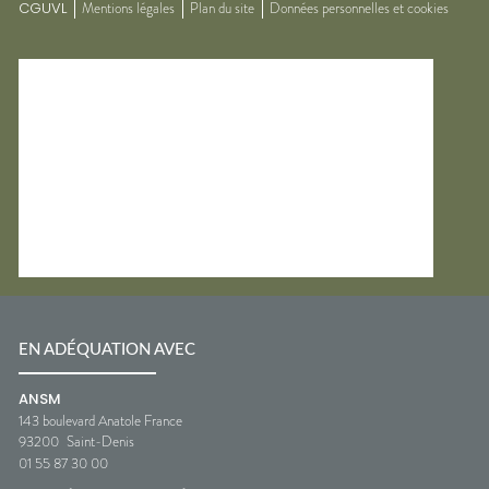
CGUVL
Mentions légales
Plan du site
Données personnelles et cookies
EN ADÉQUATION AVEC
ANSM
143 boulevard Anatole France
93200
Saint-Denis
01 55 87 30 00