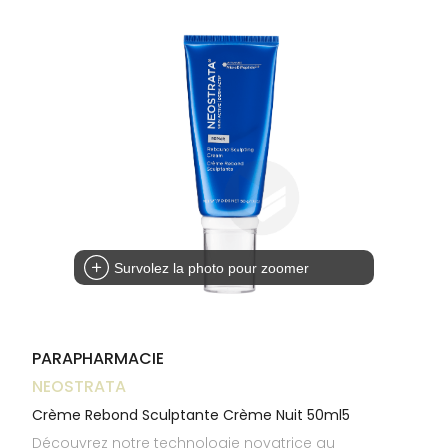
Trousse à
alimentaires
CHEVEUX
VOTRE
pharmacie
NOTRE
APPLICATION
Dispositifs
Cheveux
ÉQUIPE
DE SANTÉ
médicaux
Corps
INFORMATIONS
UTILES
Homme
PHARMACIES
Solaire
DE GARDE
Visage
Survolez la photo pour zoomer
PARAPHARMACIE
NEOSTRATA
Crème Rebond Sculptante Crème Nuit 50ml5
Découvrez notre technologie novatrice au