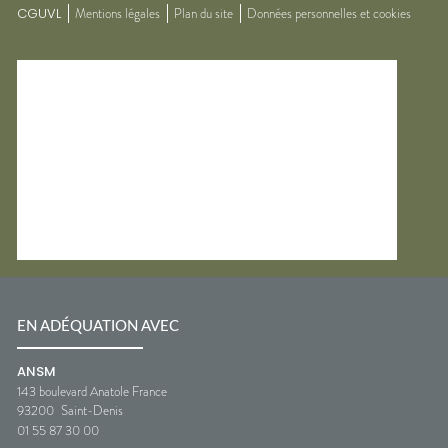
CGUVL
Mentions légales
Plan du site
Données personnelles et cookies
EN ADÉQUATION AVEC
ANSM
143 boulevard Anatole France
93200
Saint-Denis
01 55 87 30 00