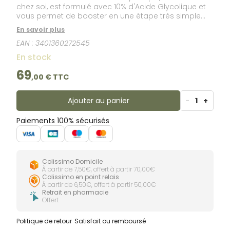
chez soi, est formulé avec 10% d'Acide Glycolique et
vous permet de booster en une étape très simple
votre routine anti âge. Cette formule est conçue pour
En savoir plus
exfolier, désobstruer les pores, affiner le grain de
EAN :
3401360272545
peau et améliorer le teint.
En stock
69
,
00
€ TTC
Ajouter au panier
-
1
+
Paiements 100% sécurisés
Colissimo Domicile
À partir de 7,50€, offert à partir 70,00€
Colissimo en point relais
À partir de 6,50€, offert à partir 50,00€
Retrait en pharmacie
Offert
Politique de retour
Satisfait ou remboursé