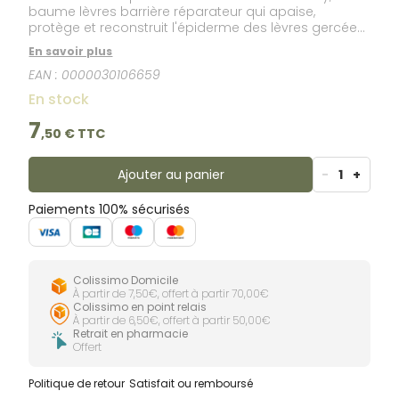
baume lèvres barrière réparateur qui apaise,
protège et reconstruit l'épiderme des lèvres gercées,
irritées et fendillées. Son efficacité est due à sa
En savoir plus
formule qui associe : [Panthénol 5%], apaisant et
EAN :
0000030106659
réparateur. [MP-lipides], relipidant, aide à
reconstruire la barrière cutanée. La texture barrière
En stock
du baume lèvres Cicaplast est ultra-confort et
protectrice. Elle isole contre les agressions, répare et
7
,
50
€ TTC
apaise immédiatement. Testé par les lèvres les plus
fragiles. Testé sur les lèvres de sujets sous
isotrétinoïne, traitement contre l'acné
Ajouter au panier
-
1
+
particulièrement asséchant.
Paiements 100% sécurisés
Colissimo Domicile
À partir de 7,50€, offert à partir 70,00€
Colissimo en point relais
À partir de 6,50€, offert à partir 50,00€
Retrait en pharmacie
Offert
Politique de retour
Satisfait ou remboursé