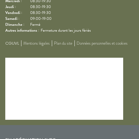
Mercredi
:
08:30-19:30
Jeudi
:
08:30-19:30
Vendredi
:
08:30-19:30
Samedi
:
09:00-19:00
Dimanche
:
Fermé
Autres informations :
Fermeture durant les jours fériés
CGUVL
Mentions légales
Plan du site
Données personnelles et cookies