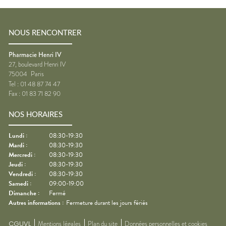
NOUS RENCONTRER
Pharmacie Henri IV
27, boulevard Henri IV
75004
Paris
Tel :
01 48 87 74 47
Fax :
01 83 71 82 90
NOS HORAIRES
Lundi
:
08:30-19:30
Mardi
:
08:30-19:30
Mercredi
:
08:30-19:30
Jeudi
:
08:30-19:30
Vendredi
:
08:30-19:30
Samedi
:
09:00-19:00
Dimanche
:
Fermé
Autres informations :
Fermeture durant les jours fériés
CGUVL
Mentions légales
Plan du site
Données personnelles et cookies