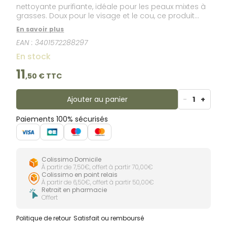
nettoyante purifiante, idéale pour les peaux mixtes à
grasses. Doux pour le visage et le cou, ce produit
élimine l'excès de sébum sans dessécher la peau.
En savoir plus
EAN :
3401572288297
En stock
11
,
50
€ TTC
Ajouter au panier
-
1
+
Paiements 100% sécurisés
Colissimo Domicile
À partir de 7,50€, offert à partir 70,00€
Colissimo en point relais
À partir de 6,50€, offert à partir 50,00€
Retrait en pharmacie
Offert
Politique de retour
Satisfait ou remboursé