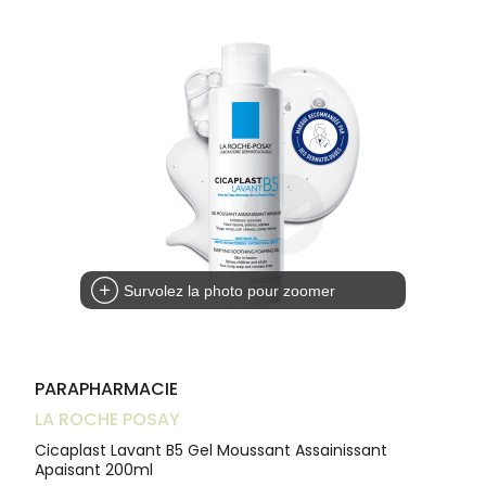
Trousse à
alimentaires
CHEVEUX
VOTRE
pharmacie
NOTRE
APPLICATION
Dispositifs
Cheveux
ÉQUIPE
DE SANTÉ
médicaux
Corps
INFORMATIONS
UTILES
Homme
PHARMACIES
Solaire
DE GARDE
Visage
Survolez la photo pour zoomer
PARAPHARMACIE
LA ROCHE POSAY
Cicaplast Lavant B5 Gel Moussant Assainissant
Apaisant 200ml