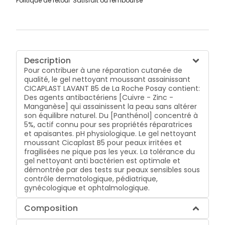
Politique de retour
Satisfait ou remboursé
Description
Pour contribuer à une réparation cutanée de
qualité, le gel nettoyant moussant assainissant
CICAPLAST LAVANT B5 de La Roche Posay contient:
Des agents antibactériens [Cuivre - Zinc -
Manganèse] qui assainissent la peau sans altérer
son équilibre naturel. Du [Panthénol] concentré à
5%, actif connu pour ses propriétés réparatrices
et apaisantes. pH physiologique. Le gel nettoyant
moussant Cicaplast B5 pour peaux irritées et
fragilisées ne pique pas les yeux. La tolérance du
gel nettoyant anti bactérien est optimale et
démontrée par des tests sur peaux sensibles sous
contrôle dermatologique, pédiatrique,
gynécologique et ophtalmologique.
Composition