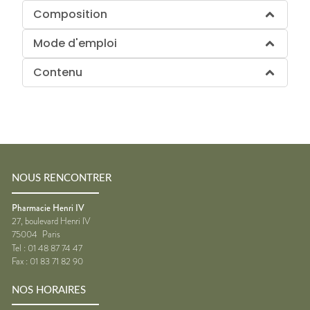
Composition
Mode d'emploi
Contenu
NOUS RENCONTRER
Pharmacie Henri IV
27, boulevard Henri IV
75004
Paris
Tel :
01 48 87 74 47
Fax :
01 83 71 82 90
NOS HORAIRES